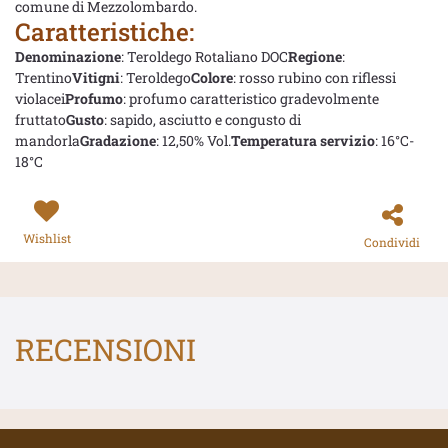
comune di Mezzolombardo.
Caratteristiche:
Denominazione
: Teroldego Rotaliano DOC
Regione
:
Trentino
Vitigni
: Teroldego
Colore
: rosso rubino con riflessi
violacei
Profumo
: profumo caratteristico gradevolmente
fruttato
Gusto
: sapido, asciutto e congusto di
mandorla
Gradazione
: 12,50% Vol.
Temperatura servizio
: 16°C-
18°C
Wishlist
Condividi
RECENSIONI