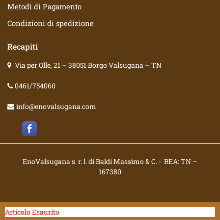
Metodi di Pagamento
Condizioni di spedizione
Recapiti
Via per Olle, 21 – 38051 Borgo Valsugana – TN
0461/754060
info@enovalsugana.com
EnoValsugana s. r. l. di Baldi Massimo & C. - REA: TN –
167380
Powered by
Passepartout
Articolo Esaurito
Designed by
Polli s.r.l.