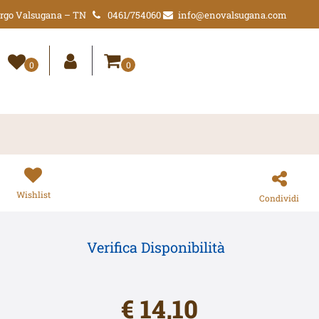
Borgo Valsugana – TN
0461/754060
info@enovalsugana.com
0
0
Wishlist
Condividi
Verifica Disponibilità
€ 14,10