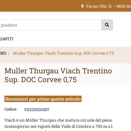
Via per Olle, 21 – 38051 
ica di un filtro aggiorna automaticamente gli altri filtri disponibili.
UAVITI
INO
Muller Thurgau Viach Trentino Sup. DOC Corvee 0,75
Muller Thurgau Viach Trentino
Sup. DOC Corvee 0,75
Recensisci per primo questo articolo
Codice:
V0220031657
Viàch è un Müller Thurgau che matura col sole del pieno
mezzogiorno nei vigneti della Valle di Cembra a 700 m.s.l.