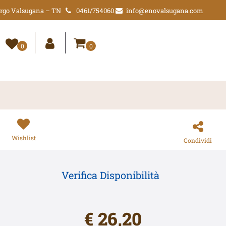
Borgo Valsugana – TN
0461/754060
info@enovalsugana.com
0
0
Wishlist
Condividi
Verifica Disponibilità
€ 26,20