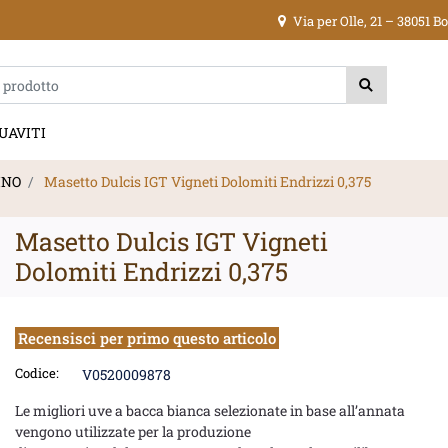
Via per Olle, 21 – 38051 
ica di un filtro aggiorna automaticamente gli altri filtri disponibili.
UAVITI
INO
Masetto Dulcis IGT Vigneti Dolomiti Endrizzi 0,375
Masetto Dulcis IGT Vigneti
Dolomiti Endrizzi 0,375
Recensisci per primo questo articolo
Codice:
V0520009878
Le migliori uve a bacca bianca selezionate in base all’annata
vengono utilizzate per la produzione