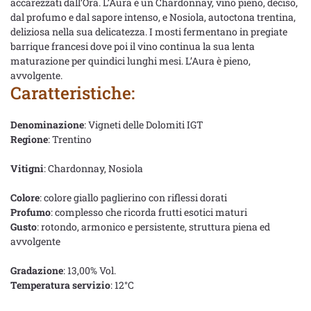
accarezzati dall’Ora. L’Aura è un Chardonnay, vino pieno, deciso,
dal profumo e dal sapore intenso, e Nosiola, autoctona trentina,
deliziosa nella sua delicatezza. I mosti fermentano in pregiate
barrique francesi dove poi il vino continua la sua lenta
maturazione per quindici lunghi mesi. L’Aura è pieno,
avvolgente.
Caratteristiche:
Denominazione
: Vigneti delle Dolomiti IGT
Regione
: Trentino
Vitigni
: Chardonnay, Nosiola
Colore
: colore giallo paglierino con riflessi dorati
Profumo
: complesso che ricorda frutti esotici maturi
Gusto
: rotondo, armonico e persistente, struttura piena ed
avvolgente
Gradazione
: 13,00% Vol.
Temperatura servizio
: 12°C