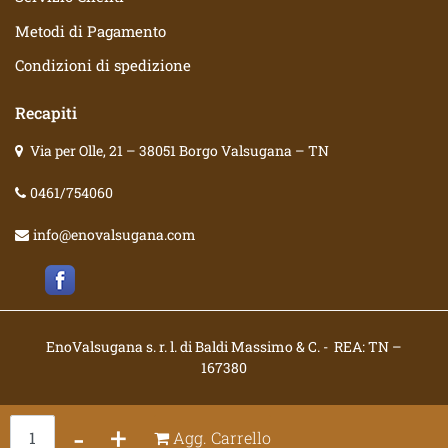
Metodi di Pagamento
Condizioni di spedizione
Recapiti
Via per Olle, 21 – 38051 Borgo Valsugana – TN
0461/754060
info@enovalsugana.com
EnoValsugana s. r. l. di Baldi Massimo & C. - REA: TN –
167380
Quantità
Agg. Carrello
Powered by
Passepartout