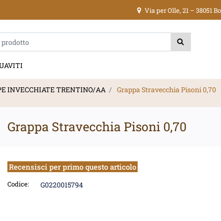
Via per Olle, 21 – 38051 
ica di un filtro aggiorna automaticamente gli altri filtri disponibili.
UAVITI
E INVECCHIATE TRENTINO/AA
Grappa Stravecchia Pisoni 0,70
Grappa Stravecchia Pisoni 0,70
Recensisci per primo questo articolo
Codice:
G0220015794