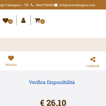
Borgo Valsugana – TN
0461/754060
info@enovalsugana.com
0
0
Wishlist
Condividi
Verifica Disponibilità
€ 26,10