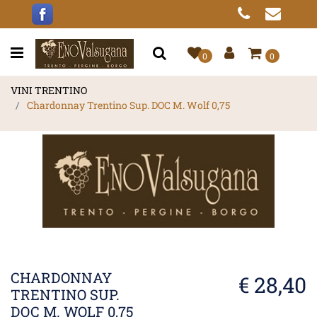
Open menu
0
0
VINI TRENTINO
Chardonnay Trentino Sup. DOC M. Wolf 0,75
CHARDONNAY
€ 28,40
TRENTINO SUP.
DOC M. WOLF 0,75