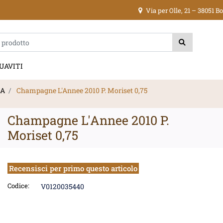
Via per Olle, 21 – 38051 
ica di un filtro aggiorna automaticamente gli altri filtri disponibili.
UAVITI
IA
Champagne L'Annee 2010 P. Moriset 0,75
Champagne L'Annee 2010 P.
Moriset 0,75
Recensisci per primo questo articolo
Codice:
V0120035440