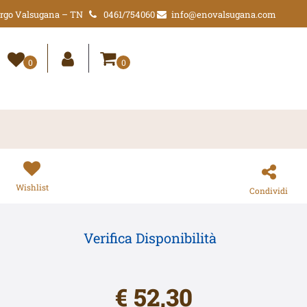
Borgo Valsugana – TN
0461/754060
info@enovalsugana.com
0
0
Wishlist
Condividi
Verifica Disponibilità
€ 52,30