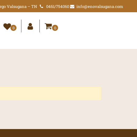
Borgo Valsugana – TN
0461/754060
info@enovalsugana.com
0
0