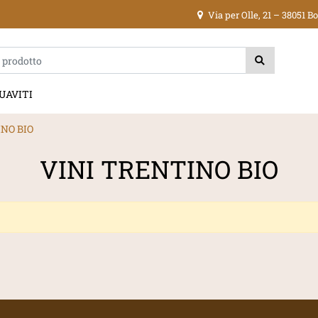
Via per Olle, 21 – 38051 
ica di un filtro aggiorna automaticamente gli altri filtri disponibili.
UAVITI
NO BIO
VINI TRENTINO BIO