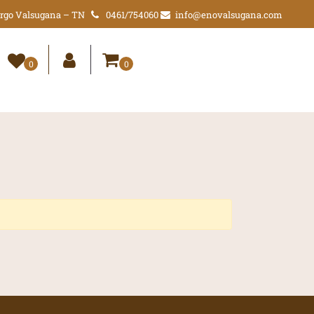
Borgo Valsugana – TN
0461/754060
info@enovalsugana.com
0
0