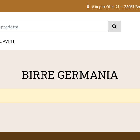
Via per Olle, 21 – 38051 
ica di un filtro aggiorna automaticamente gli altri filtri disponibili.
UAVITI
BIRRE GERMANIA